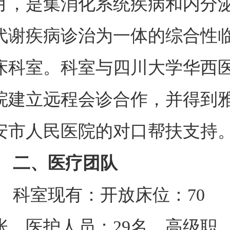
月，是集消化系统疾病和内分
代谢疾病诊治为一体的综合性
床科室。科室与四川大学华西
院建立远程会诊合作，并得到
安市人民医院的对口帮扶支持
二、
医疗团队
科室现有：开放床位：
70
张
，
医护人员：
29名
，
高级职